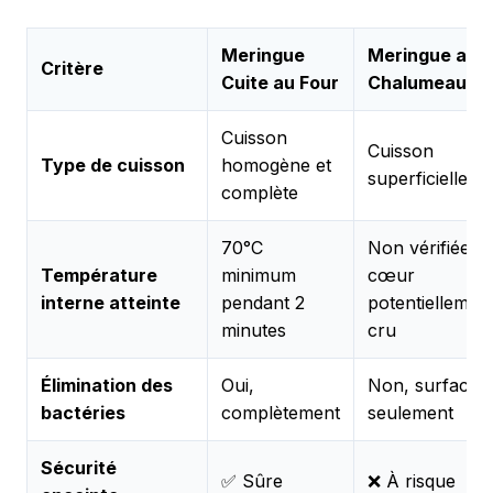
Meringue
Meringue au
Critère
Cuite au Four
Chalumeau
Cuisson
Cuisson
Type de cuisson
homogène et
superficielle
complète
70°C
Non vérifiée,
Température
minimum
cœur
interne atteinte
pendant 2
potentiellemen
minutes
cru
Élimination des
Oui,
Non, surface
bactéries
complètement
seulement
Sécurité
✅ Sûre
❌ À risque