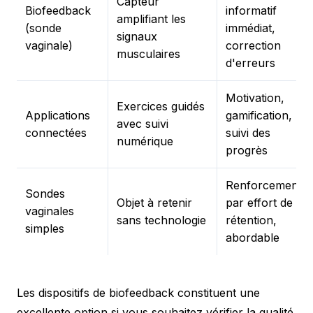
Capteur
Biofeedback
informatif
amplifiant les
(sonde
immédiat,
signaux
vaginale)
correction
musculaires
d'erreurs
Motivation,
Exercices guidés
Applications
gamification,
avec suivi
connectées
suivi des
numérique
progrès
Renforcement
Sondes
Objet à retenir
par effort de
vaginales
sans technologie
rétention,
simples
abordable
Les dispositifs de biofeedback constituent une
excellente option si vous souhaitez vérifier la qualité