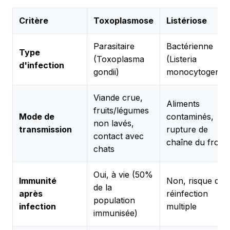
Critère
Toxoplasmose
Listériose
Parasitaire
Bactérienne
Type
(Toxoplasma
(Listeria
d'infection
gondii)
monocytogenes
Viande crue,
Aliments
fruits/légumes
Mode de
contaminés,
non lavés,
transmission
rupture de
contact avec
chaîne du froid
chats
Oui, à vie (50%
Immunité
Non, risque de
de la
après
réinfection
population
infection
multiple
immunisée)