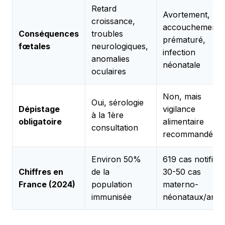
Retard
Avortement,
croissance,
accouchement
Conséquences
troubles
prématuré,
fœtales
neurologiques,
infection
anomalies
néonatale
oculaires
Non, mais
Oui, sérologie
Dépistage
vigilance
à la 1ère
obligatoire
alimentaire
consultation
recommandée
Environ 50%
619 cas notifiés,
Chiffres en
de la
30-50 cas
France (2024)
population
materno-
immunisée
néonataux/an