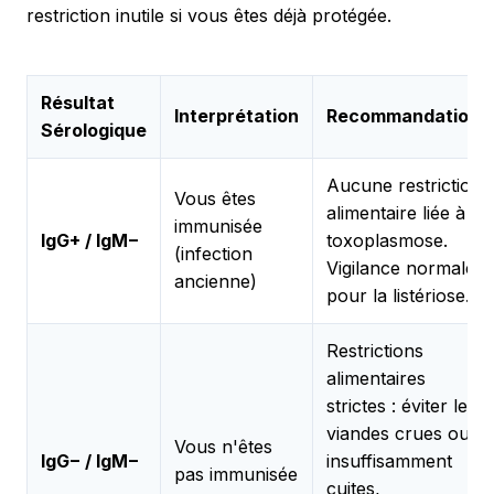
restriction inutile si vous êtes déjà protégée.
Résultat
Interprétation
Recommandations
Sérologique
Aucune restriction
Vous êtes
alimentaire liée à la
immunisée
IgG+ / IgM−
toxoplasmose.
(infection
Vigilance normale
ancienne)
pour la listériose.
Restrictions
alimentaires
strictes : éviter les
viandes crues ou
Vous n'êtes
IgG− / IgM−
insuffisamment
pas immunisée
cuites,