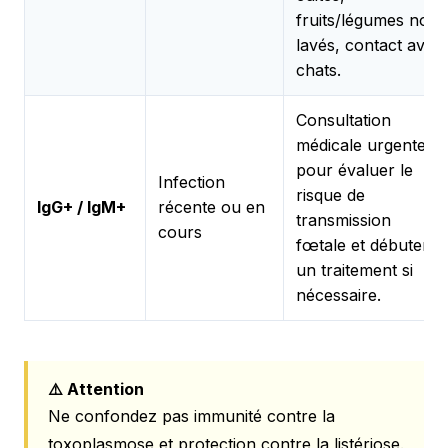
fruits/légumes non
lavés, contact avec
chats.
Consultation
médicale urgente
pour évaluer le
Infection
risque de
IgG+ / IgM+
récente ou en
transmission
cours
fœtale et débuter
un traitement si
nécessaire.
⚠️ Attention
Ne confondez pas immunité contre la
toxoplasmose et protection contre la listériose.