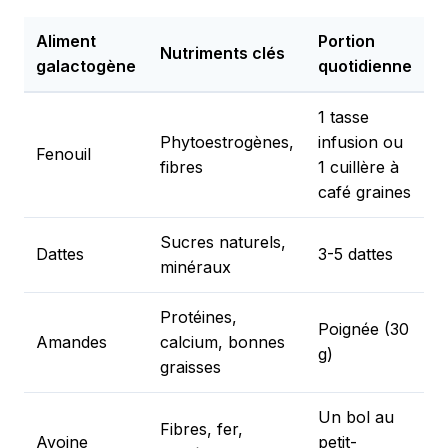
Aliment
Portion
D
Nutriments clés
galactogène
quotidienne
d
1 tasse
Phytoestrogènes,
infusion ou
5
Fenouil
fibres
1 cuillère à
j
café graines
Sucres naturels,
5
Dattes
3-5 dattes
minéraux
j
Protéines,
Poignée (30
5
Amandes
calcium, bonnes
g)
j
graisses
Un bol au
Fibres, fer,
5
Avoine
petit-