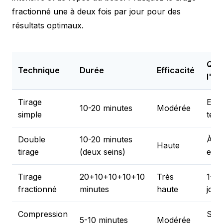
fractionné une à deux fois par jour pour des
résultats optimaux.
Qua
Technique
Durée
Efficacité
l'uti
Tirage
Entr
10-20 minutes
Modérée
simple
tété
Double
10-20 minutes
À c
Haute
tirage
(deux seins)
exp
Tirage
20+10+10+10+10
Très
1-2 
fractionné
minutes
haute
jour
Compression
San
5-10 minutes
Modérée