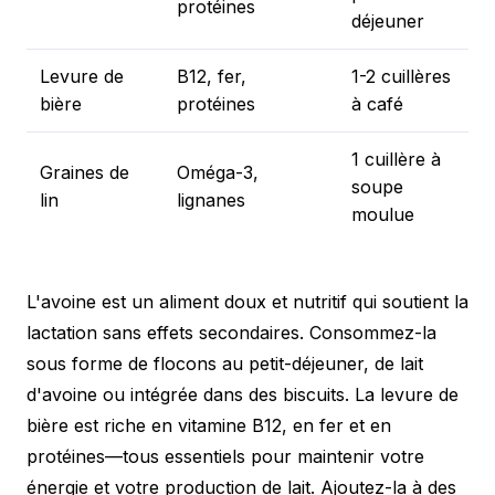
protéines
j
déjeuner
Levure de
B12, fer,
1-2 cuillères
5
bière
protéines
à café
j
1 cuillère à
Graines de
Oméga-3,
5
soupe
lin
lignanes
j
moulue
L'avoine est un aliment doux et nutritif qui soutient la
lactation sans effets secondaires. Consommez-la
sous forme de flocons au petit-déjeuner, de lait
d'avoine ou intégrée dans des biscuits. La levure de
bière est riche en vitamine B12, en fer et en
protéines—tous essentiels pour maintenir votre
énergie et votre production de lait. Ajoutez-la à des