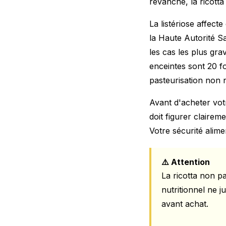
revanche, la ricott
La listériose affec
la Haute Autorité Sa
les cas les plus g
enceintes sont 20 fo
pasteurisation non 
Avant d'acheter votr
doit figurer clairem
Votre sécurité alime
⚠️ Attention
La ricotta non p
nutritionnel ne j
avant achat.