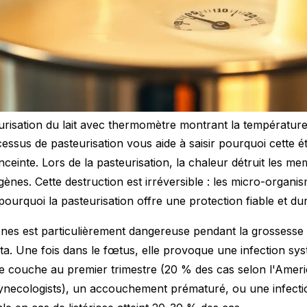
risation du lait avec thermomètre montrant la températur
ssus de pasteurisation vous aide à saisir pourquoi cette ét
nceinte. Lors de la pasteurisation, la chaleur détruit les me
gènes. Cette destruction est irréversible : les micro-organ
pourquoi la pasteurisation offre une protection fiable et du
nes est particulièrement dangereuse pendant la grossesse c
nta. Une fois dans le fœtus, elle provoque une infection s
e couche au premier trimestre (20 % des cas selon l'Ameri
ynecologists), un accouchement prématuré, ou une infecti