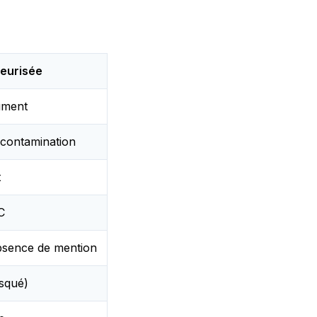
teurisée
ument
 contamination
t
C
absence de mention
isqué)