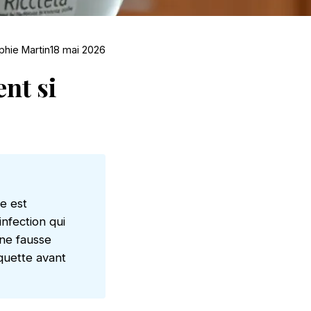
phie Martin
18 mai 2026
nt si
e est
infection qui
une fausse
iquette avant