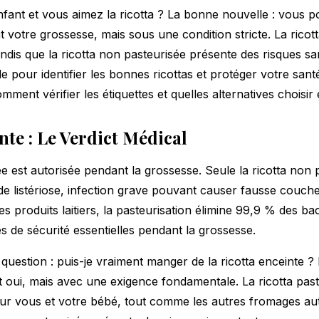
fant et vous aimez la ricotta ? La bonne nouvelle : vous po
otre grossesse, mais sous une condition stricte. La ricott
andis que la ricotta non pasteurisée présente des risques sa
de pour identifier les bonnes ricottas et protéger votre santé
ent vérifier les étiquettes et quelles alternatives choisir
nte : Le Verdict Médical
ée est autorisée pendant la grossesse. Seule la ricotta non 
de listériose, infection grave pouvant causer fausse couch
 produits laitiers, la pasteurisation élimine 99,9 % des ba
es de sécurité
essentielles pendant la grossesse.
uestion : puis-je vraiment manger de la ricotta enceinte ? 
t oui, mais avec une exigence fondamentale. La ricotta pas
our vous et votre bébé, tout comme les autres
fromages aut