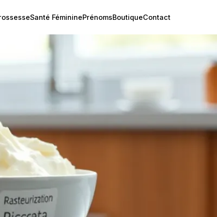
rossesse
Santé Féminine
Prénoms
Boutique
Contact