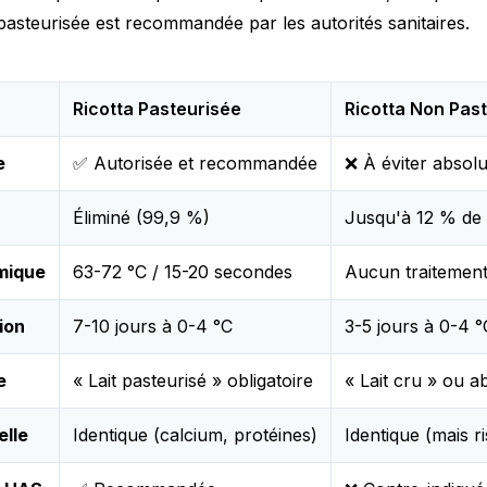
 pasteurisée est recommandée par les autorités sanitaires.
Ricotta Pasteurisée
Ricotta Non Pas
e
✅ Autorisée et recommandée
❌ À éviter absol
Éliminé (99,9 %)
Jusqu'à 12 % de
mique
63-72 °C / 15-20 secondes
Aucun traitemen
ion
7-10 jours à 0-4 °C
3-5 jours à 0-4 °
e
« Lait pasteurisé » obligatoire
« Lait cru » ou 
elle
Identique (calcium, protéines)
Identique (mais r