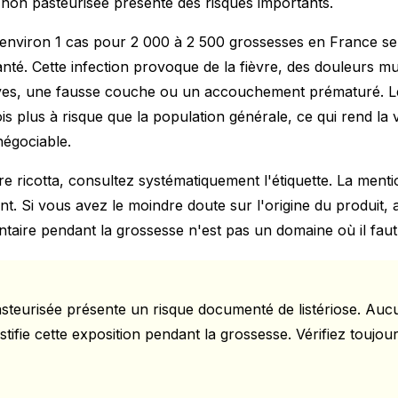
a non pasteurisée présente des risques importants.
te environ 1 cas pour 2 000 à 2 500 grossesses en France s
nté. Cette infection provoque de la fièvre, des douleurs mu
raves, une fausse couche ou un accouchement prématuré. 
is plus à risque que la population générale, ce qui rend la v
négociable.
e ricotta, consultez systématiquement l'étiquette. La mentio
ent. Si vous avez le moindre doute sur l'origine du produit,
ntaire pendant la grossesse n'est pas un domaine où il faut
asteurisée présente un risque documenté de listériose. Auc
ustifie cette exposition pendant la grossesse. Vérifiez toujour