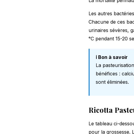
La mortalité périnat
Les autres bactéries
Chacune de ces bact
urinaires sévères, g
°C pendant 15-20 s
ℹ️ Bon à savoir
La pasteurisation
bénéfices : calc
sont éliminées.
Ricotta Paste
Le tableau ci-dessou
pour la grossesse. 