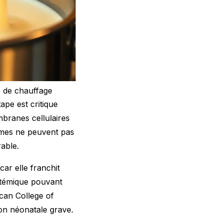
e de chauffage
ape est critique
mbranes cellulaires
ismes ne peuvent pas
rable.
ar elle franchit
ystémique pouvant
can College of
on néonatale grave.