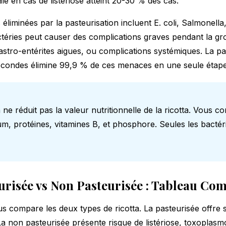
ale en cas de listériose atteint 20-30 % des cas.
 éliminées par la pasteurisation incluent E. coli, Salmonella,
éries peut causer des complications graves pendant la gro
astro-entérites aigues, ou complications systémiques. La pa
econdes élimine 99,9 % de ces menaces en une seule étape
 ne réduit pas la valeur nutritionnelle de la ricotta. Vous c
ium, protéines, vitamines B, et phosphore. Seules les bacté
urisée vs Non Pasteurisée : Tableau Com
s compare les deux types de ricotta. La pasteurisée offre s
La non pasteurisée présente risque de listériose, toxoplasm