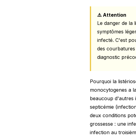
⚠️ Attention
Le danger de la 
symptômes légers
infecté. C'est po
des courbatures
diagnostic précoc
Pourquoi la listério
monocytogenes a la 
beaucoup d'autres i
septicémie (infecti
deux conditions pot
grossesse : une inf
infection au trois