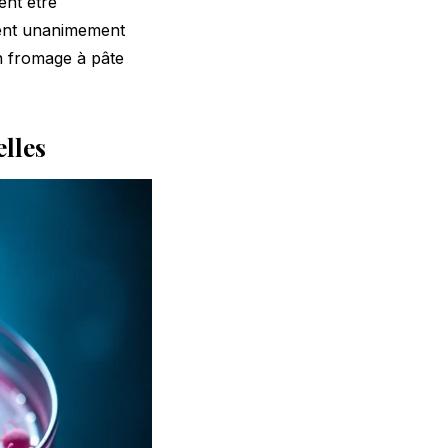
ent être
dent unanimement
n fromage à pâte
lles