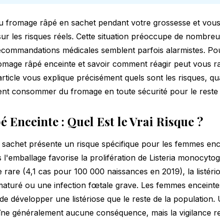
 fromage râpé en sachet pendant votre grossesse et vou
 sur les risques réels. Cette situation préoccupe de nombr
recommandations médicales semblent parfois alarmistes. P
romage râpé enceinte et savoir comment réagir peut vous 
 article vous explique précisément quels sont les risques, 
nt consommer du fromage en toute sécurité pour le reste 
Enceinte : Quel Est le Vrai Risque ?
sachet présente un risque spécifique pour les femmes encei
 l'emballage favorise la prolifération de Listeria monocyto
 rare (4,1 cas pour 100 000 naissances en 2019), la listér
turé ou une infection fœtale grave. Les femmes enceintes
s de développer une listériose que le reste de la populatio
aîne généralement aucune conséquence, mais la vigilance re