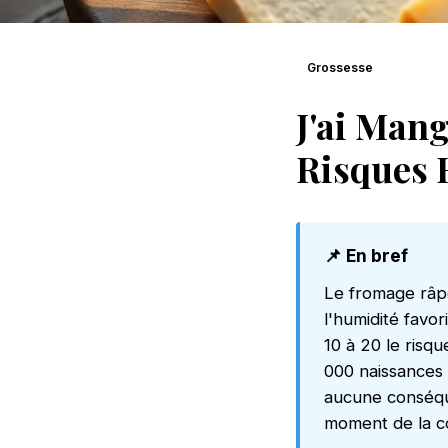
Grossesse
J'ai Man
Risques 
📌 En bref
Le fromage râpé
l'humidité favor
10 à 20 le risq
000 naissances
aucune conséqu
moment de la c