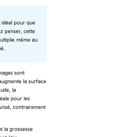
 idéal pour que
z penser, cette
multiplie même au
é.
omages sont
 augmente la surface
uite, la
éale pour les
eurisé, contrairement
t la grossesse