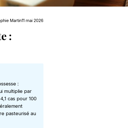
phie Martin
11 mai 2026
e :
ssesse :
i multiplie par
(4,1 cas pour 100
néralement
e pasteurisé au