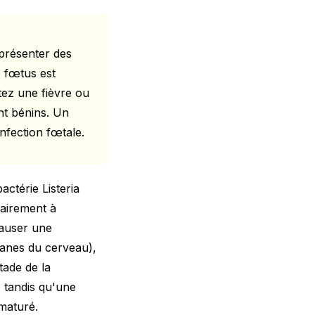
 présenter des
e fœtus est
tez une fièvre ou
t bénins. Un
infection fœtale.
actérie Listeria
rairement à
causer une
ranes du cerveau),
tade de la
 tandis qu'une
maturé.