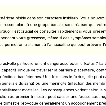
listériose réside dans son caractère insidieux. Vous pouvez
 ressemblant à une grippe banale, sans réaliser que votr
urquoi il est crucial de consulter rapidement si vous présen
 pendant votre grossesse, même si ces symptômes semblen
e permet un traitement à l'amoxicilline qui peut prévenir l'
se est-elle particulièrement dangereuse pour le fœtus ? La b
capacité unique de traverser la barrière placentaire, cont
nfections bactériennes. Une fois dans le fœtus, elle peut 
on générale du sang) ou une méningite (infection des memb
entiellement mortelles. Les conséquences varient selon le s
ection au premier trimestre peut causer une fausse couche,
ième trimestre provoque généralement un accouchement pré