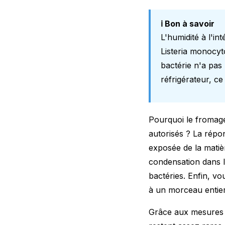
ℹ️ Bon à savoir
L'humidité à l'i
Listeria monocyt
bactérie n'a pas
réfrigérateur, c
Pourquoi le fromage
autorisés ? La répo
exposée de la matièr
condensation dans l
bactéries. Enfin, vo
à un morceau entier o
Grâce aux mesures d