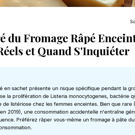
So
gé du Fromage Râpé Enceint
Réels et Quand S'Inquiéter
 en sachet présente un risque spécifique pendant la gro
ise la prolifération de Listeria monocytogenes, bactérie qu
ue de listériose chez les femmes enceintes. Bien que rare 
 en 2019), une consommation accidentelle n'entraîne gé
ence. Préférez râper vous-même un fromage à pâte dur
onsommation.