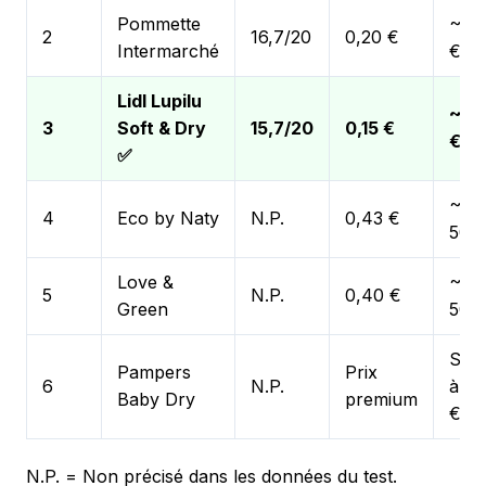
Pommette
~30
2
16,7/20
0,20 €
Intermarché
€/a
Lidl Lupilu
~26
3
Soft & Dry
15,7/20
0,15 €
€/a
✅
~40
4
Eco by Naty
N.P.
0,43 €
500
Love &
~40
5
N.P.
0,40 €
Green
500
Supé
Pampers
Prix
6
N.P.
à 4
Baby Dry
premium
€/a
N.P. = Non précisé dans les données du test.