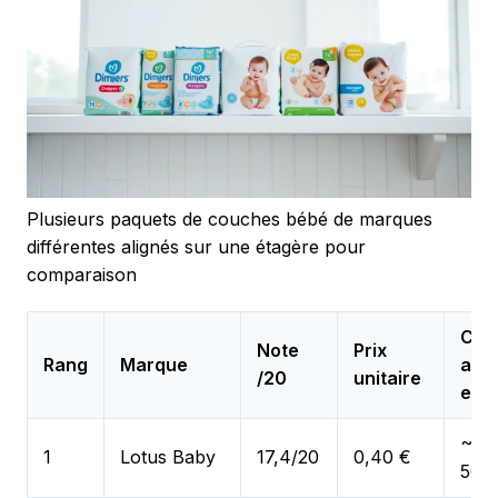
Plusieurs paquets de couches bébé de marques
différentes alignés sur une étagère pour
comparaison
Coû
Note
Prix
Rang
Marque
ann
/20
unitaire
est
~40
1
Lotus Baby
17,4/20
0,40 €
500