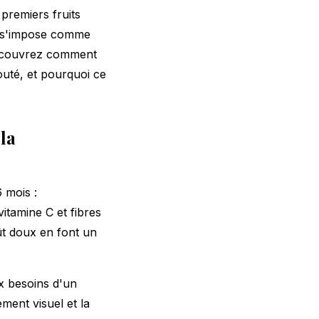
 premiers fruits
s, s'impose comme
 Découvrez comment
uté, et pourquoi ce
la
6 mois :
itamine C et fibres
ût doux en font un
ux besoins d'un
ment visuel et la