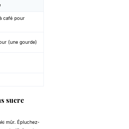
e
 à café pour
jour (une gourde)
ns sucre
aki mûr. Épluchez-