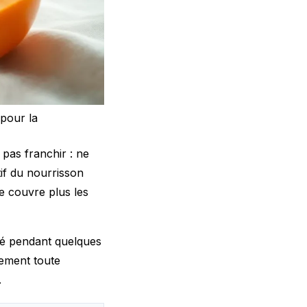
 pour la
 pas franchir : ne
tif du nourrisson
ne couvre plus les
bé pendant quelques
dement toute
.