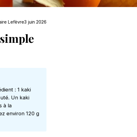
aire Lefèvre
3 juin 2026
 simple
ient : 1 kaki
outé. Un kaki
 à la
vez environ 120 g