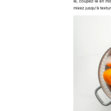
le, coupez-le en mor
mixez jusqu'à textu