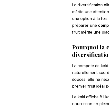
La diversification a
mérite une attentio
une option à la foi
préparer une
compo
fruit mérite une pla
Pourquoi la c
diversificati
La compote de kaki e
naturellement sucrée
douces, elle ne néc
premier fruit idéal 
Le kaki affiche 81 k
nourrisson en plein