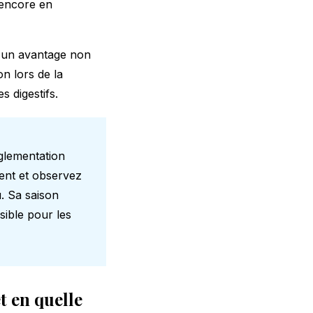
 encore en
 — un avantage non
n lors de la
s digestifs.
églementation
ent et observez
. Sa saison
sible pour les
t en quelle