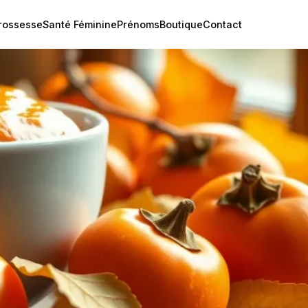
rossesse
Santé Féminine
Prénoms
Boutique
Contact