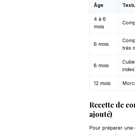
Âge
Text
4 à 6
Compo
mois
Compo
6 mois
très 
Cubes
8 mois
index
12 mois
Morce
Recette de co
ajouté)
Pour préparer une c