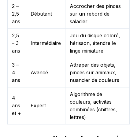
2 –
Accrocher des pinces
2,5
Débutant
sur un rebord de
ans
saladier
2,5
Jeu du disque coloré,
– 3
Intermédiaire
hérisson, étendre le
ans
linge miniature
3 –
Attraper des objets,
4
Avancé
pinces sur animaux,
ans
nuancier de couleurs
Algorithme de
4
couleurs, activités
ans
Expert
combinées (chiffres,
et +
lettres)