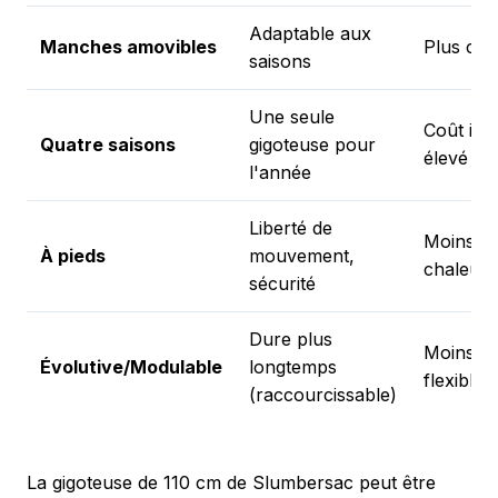
Adaptable aux
Manches amovibles
Plus chè
saisons
Une seule
Coût initi
Quatre saisons
gigoteuse pour
élevé
l'année
Liberté de
Moins d
À pieds
mouvement,
chaleur
sécurité
Dure plus
Moins
Évolutive/Modulable
longtemps
flexible
(raccourcissable)
La gigoteuse de 110 cm de Slumbersac peut être