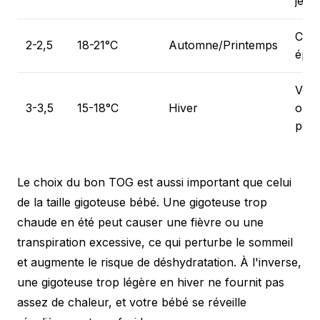
jers
Cot
2-2,5
18-21°C
Automne/Printemps
épai
Velo
3-3,5
15-18°C
Hiver
ouat
pola
Le choix du bon TOG est aussi important que celui
de la taille gigoteuse bébé. Une gigoteuse trop
chaude en été peut causer une fièvre ou une
transpiration excessive, ce qui perturbe le sommeil
et augmente le risque de déshydratation. À l'inverse,
une gigoteuse trop légère en hiver ne fournit pas
assez de chaleur, et votre bébé se réveille