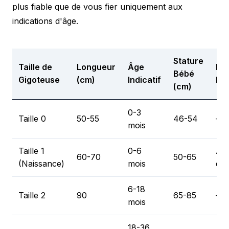
plus fiable que de vous fier uniquement aux
indications d'âge.
Stature
Taille de
Longueur
Âge
Poi
Bébé
Gigoteuse
(cm)
Indicatif
Ind
(cm)
0-3
Taille 0
50-55
46-54
—
mois
Taille 1
0-6
À p
60-70
50-65
(Naissance)
mois
de 
6-18
Taille 2
90
65-85
—
mois
18-36