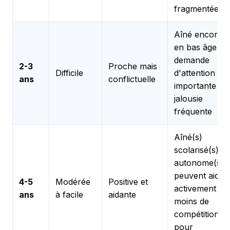
fragmentées
Aîné encore
en bas âge ;
demande
2-3
Proche mais
Difficile
d'attention
ans
conflictuelle
importante ;
jalousie
fréquente
Aîné(s)
scolarisé(s) et
autonome(s) ;
peuvent aider
4-5
Modérée
Positive et
activement ;
ans
à facile
aidante
moins de
compétition
pour