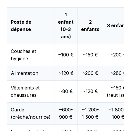
1
Poste de
enfant
2
3 enfants
dépense
(0-3
enfants
ans)
Couches et
~100 €
~150 €
~200 €
hygiène
Alimentation
~120 €
~200 €
~280 €
Vêtements et
~150 €
~80 €
~120 €
chaussures
(réutilisés)
Garde
~600-
~1 200-
~1 800-2
(crèche/nourrice)
900 €
1 500 €
100 €