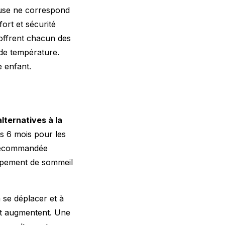
euse ne correspond
ort et sécurité
 offrent chacun des
 de température.
 enfant.
alternatives à la
ès 6 mois pour les
t recommandée
uipement de sommeil
 se déplacer et à
nt augmentent. Une