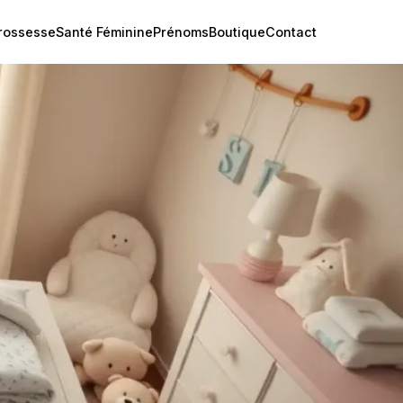
rossesse
Santé Féminine
Prénoms
Boutique
Contact