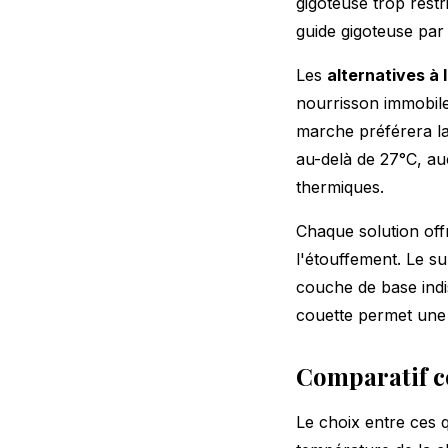
gigoteuse trop restr
guide gigoteuse par
Les
alternatives à 
nourrisson immobile
marche préférera la
au-delà de 27°C, au
thermiques.
Chaque solution offr
l'étouffement. Le su
couche de base indis
couette
permet une a
Comparatif c
Le choix entre ces qu