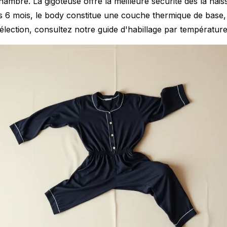
hambre. La gigoteuse offre la meilleure sécurité dès la nai
ès 6 mois, le body constitue une couche thermique de base,
élection, consultez notre
guide d'habillage par températur