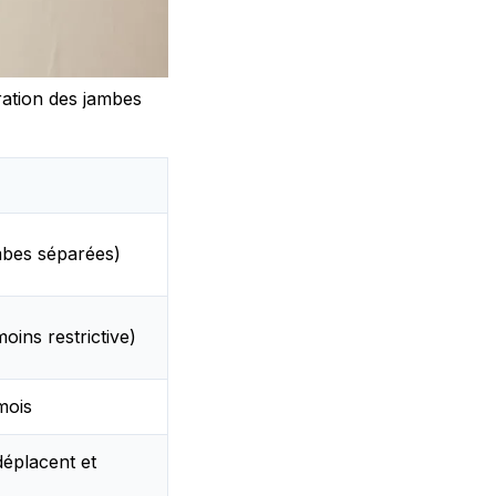
ration des jambes
mbes séparées)
oins restrictive)
mois
déplacent et