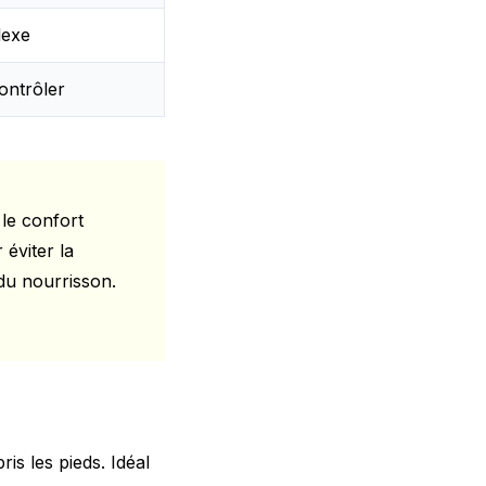
lexe
contrôler
le confort
éviter la
du nourrisson.
is les pieds. Idéal