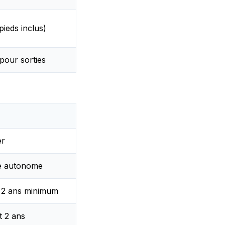
pieds inclus)
pour sorties
er
e autonome
e 2 ans minimum
t 2 ans