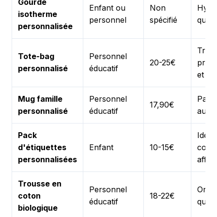
Gourde
Enfant ou
Non
Hydra
isotherme
personnel
spécifié
quoti
personnalisée
Tran
Tote-bag
Personnel
20-25€
profe
personnalisé
éducatif
et pe
Mug famille
Personnel
Paus
17,90€
personnalisé
éducatif
au tr
Pack
Ident
d'étiquettes
Enfant
10-15€
comp
personnalisées
affai
Trousse en
Personnel
Organ
coton
18-22€
éducatif
quoti
biologique