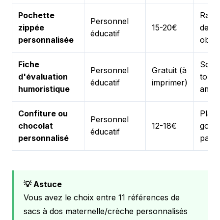
Pochette
Rang
Personnel
zippée
15-20€
des p
éducatif
personnalisée
objet
Fiche
Souv
Personnel
Gratuit (à
d'évaluation
touch
éducatif
imprimer)
humoristique
amus
Confiture ou
Plaisi
Personnel
chocolat
12-18€
gour
éducatif
personnalisé
parta
💡 Astuce
Vous avez le choix entre 11 références de
sacs à dos maternelle/crèche personnalisés