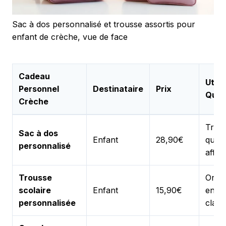
Sac à dos personnalisé et trousse assortis pour
enfant de crèche, vue de face
Cadeau
Utilit
Personnel
Destinataire
Prix
Quot
Crèche
Tran
Sac à dos
Enfant
28,90€
quoti
personnalisé
affai
Trousse
Organ
scolaire
Enfant
15,90€
en
personnalisée
class