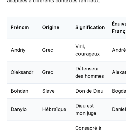
adaptées à différents contextes familiaux.
Équivale
Prénom
Origine
Signification
Français
Viril,
Andriy
Grec
André
courageux
Défenseur
Oleksandr
Grec
Alexandr
des hommes
Bohdan
Slave
Don de Dieu
Bogdan
Dieu est
Danylo
Hébraïque
Daniel
mon juge
Consacré à