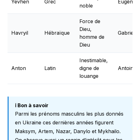
Yevhen
Grec
Eugène
noble
Force de
Dieu,
Havryil
Hébraïque
Gabriel
homme de
Dieu
Inestimable,
Anton
Latin
digne de
Antoine
louange
ℹ️ Bon à savoir
Parmi les prénoms masculins les plus donnés
en Ukraine ces dernières années figurent
Maksym, Artem, Nazar, Danylo et Mykhailo.
On observe aussi un regain d'intérêt pour les