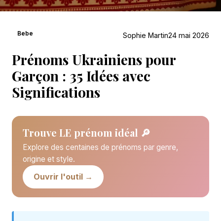
Bebe
Sophie Martin
24 mai 2026
Prénoms Ukrainiens pour
Garçon : 35 Idées avec
Significations
Trouve LE prénom idéal 🔎
Explore des centaines de prénoms par genre,
origine et style.
Ouvrir l'outil →