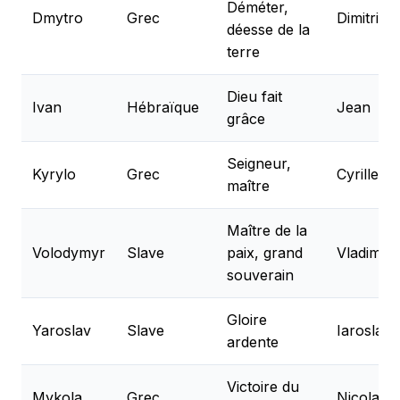
Déméter,
Dmytro
Grec
Dimitri
déesse de la
terre
Dieu fait
Ivan
Hébraïque
Jean
grâce
Seigneur,
Kyrylo
Grec
Cyrille
maître
Maître de la
Volodymyr
Slave
paix, grand
Vladimir
souverain
Gloire
Yaroslav
Slave
Iaroslav
ardente
Victoire du
Mykola
Grec
Nicolas