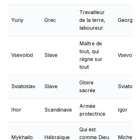
Travailleur
Yuriy
Grec
de la terre,
Georges
laboureur
Maître de
tout, qui
Vsevolod
Slave
Vsevolod
règne sur
tout
Gloire
Sviatoslav
Slave
Sviatosla
sacrée
Armée
Ihor
Scandinave
Igor
protectrice
Qui est
Mykhailo
Hébraïque
comme Dieu
Michel