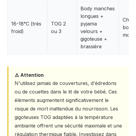
Body manches
longues +
Chaus
16-18°C (très
TOG 2
pyjama
bonne
froid)
ou 3
velours +
moufl
gigoteuse +
brassière
⚠️ Attention
N'utilisez jamais de couvertures, d'édredons
ou de couettes dans le lit de votre bébé. Ces
éléments augmentent significativement le
risque de mort inattendue du nourrisson. Les
gigoteuses TOG adaptées à la température
ambiante offrent une sécurité maximale et une
régulation thermique fiable. Investissez dans