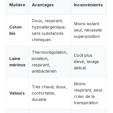
Me
Matière
Avantages
Inconvénients
u
Doux, respirant,
Bo
Moins isolant
Coton
hypoallergénique,
p
seul, nécessite
bio
sans substances
qu
superposition
chimiques
pe
Thermorégulation,
Coût plus
Pu
Laine
isolation,
élevé, lavage
br
mérinos
respirant,
délicat
gi
antibactérien
Moins
Très chaud, doux,
P
respirant, peut
Velours
confortable,
d'
créer de la
durable
c
transpiration