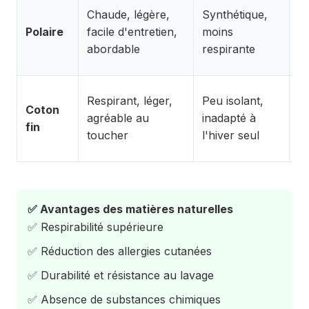
B
Chaude, légère,
Synthétique,
c
Polaire
facile d'entretien,
moins
c
abordable
respirante
e
S
Respirant, léger,
Peu isolant,
Coton
c
agréable au
inadapté à
fin
s
toucher
l'hiver seul
c
✅ Avantages des matières naturelles
✅ Respirabilité supérieure
✅ Réduction des allergies cutanées
✅ Durabilité et résistance au lavage
✅ Absence de substances chimiques