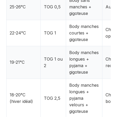
Body sans
25-26°C
TOG 0,5
manches +
Aucu
gigoteuse
Body manches
Chaus
22-24°C
TOG 1
courtes +
optio
gigoteuse
Body manches
TOG 1 ou
longues +
Chaus
19-21°C
2
pyjama +
reco
gigoteuse
Body manches
longues +
18-20°C
Chaus
TOG 2,5
pyjama
(hiver idéal)
bonn
velours +
gigoteuse