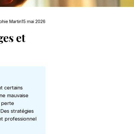
phie Martin
15 mai 2026
ges et
t certains
une mauvaise
a perte
. Des stratégies
t professionnel