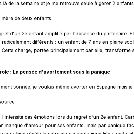
s là de la semaine et je me retrouve seule à gérer 2 enfants
, mère de deux enfants
egret d'un 2e enfant amplifié par l'absence du partenaire. E
radicalement différents : un enfant de 7 ans en pleine scol
 Cette charge, portée principalement par elle, transforme 
ole : La pensée d'avortement sous la panique
ement sonnée, je voulais même avorter en Espagne mais je n
source
l'intensité des émotions lors du regret d'un 2e enfant. Car
ar manque d'amour pour ses enfants, mais par panique fac
 impulsive révèle la détresse psychologique liée à cette sit