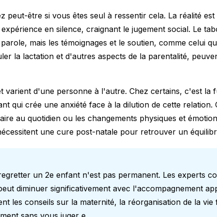
peut-être si vous êtes seul à ressentir cela. La réalité e
 expérience en silence, craignant le jugement social. Le ta
 la parole, mais les témoignages et le soutien, comme celui 
ler la lactation
et d'autres aspects de la parentalité, peuven
 varient d'une personne à l'autre. Chez certains, c'est la 
nt qui crée une anxiété face à la dilution de cette relation.
aire au quotidien ou les changements physiques et émotion
écessitent une
cure post-natale
pour retrouver un équilib
regretter un 2e enfant n'est pas permanent. Les experts c
é peut diminuer significativement avec l'accompagnement app
ent les
conseils sur la maternité
, la réorganisation de la vie 
iment sans vous juger e