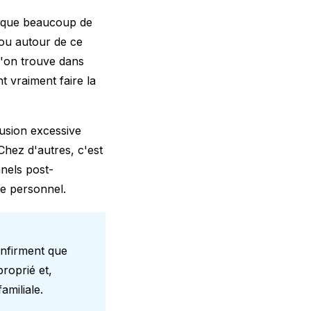
st que beaucoup de
bou autour de ce
qu'on trouve dans
t vraiment faire la
fusion excessive
 Chez d'autres, c'est
nels post-
re personnel.
onfirment que
roprié et,
familiale.