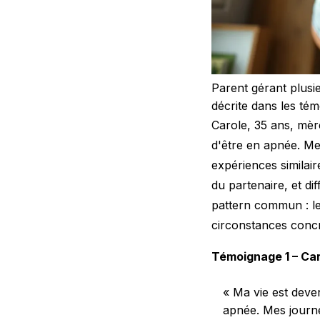
Parent gérant plusie
décrite dans les té
Carole, 35 ans, mère
d'être en apnée. Me
expériences similai
du partenaire, et di
pattern commun : le
circonstances concr
Témoignage 1 – Car
« Ma vie est deve
apnée. Mes journé