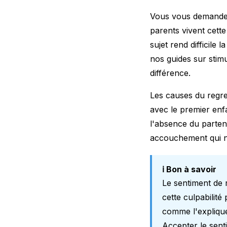
Vous vous demandez 
parents vivent cette
sujet rend difficile
nos guides sur
stimu
différence.
Les causes du regret
avec le premier enfa
l'absence du parten
accouchement qui n
ℹ️ Bon à savoir
Le sentiment de 
cette culpabilit
comme l'expliqu
Accepter le sent