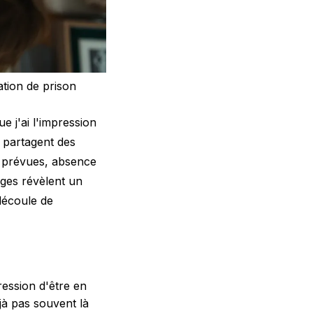
ation de prison
e j'ai l'impression
 partagent des
n prévues, absence
ages révèlent un
découle de
ression d'être en
à pas souvent là