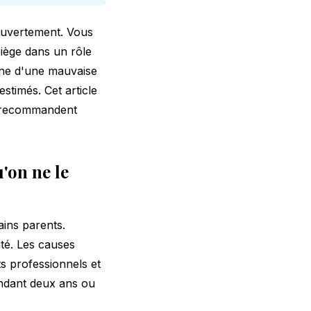
ouvertement. Vous
piège dans un rôle
gne d'une mauvaise
stimés. Cet article
ts recommandent
'on ne le
ains parents.
ité. Les causes
ts professionnels et
pendant deux ans ou