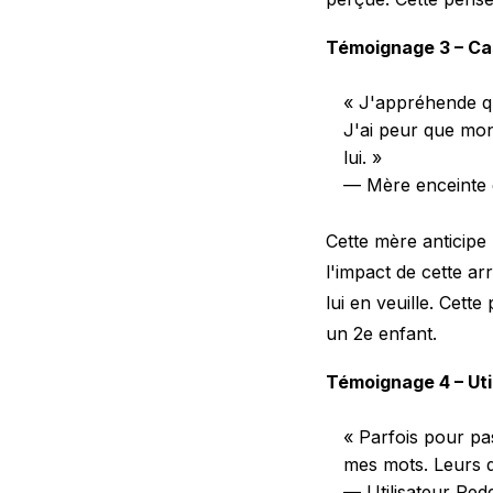
Témoignage 3 – Cas
« J'appréhende que
J'ai peur que mon
lui. »
— Mère enceinte 
Cette mère anticipe
l'impact de cette ar
lui en veuille. Cett
un 2e enfant.
Témoignage 4 – Uti
« Parfois pour pas
mes mots. Leurs di
— Utilisateur Redd