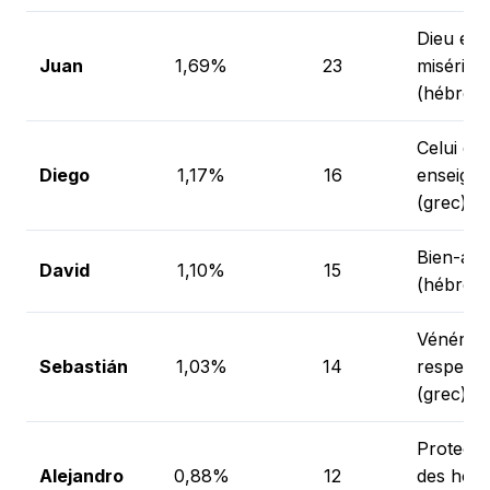
Dieu est
Juan
1,69%
23
misérico
(hébreu)
Celui qui
Diego
1,17%
16
enseigne
(grec)
Bien-aim
David
1,10%
15
(hébreu)
Vénérabl
Sebastián
1,03%
14
respecta
(grec)
Protecte
Alejandro
0,88%
12
des ho