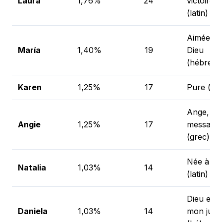
Laura
1,76%
24
victoire
(latin)
Aimée de
María
1,40%
19
Dieu
(hébreu)
Karen
1,25%
17
Pure (gr
Ange,
Angie
1,25%
17
messagè
(grec)
Née à No
Natalia
1,03%
14
(latin)
Dieu est
Daniela
1,03%
14
mon juge