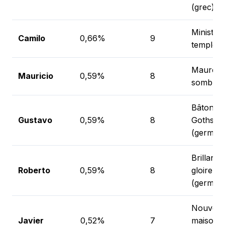
(grec)
Ministre
Camilo
0,66%
9
temple (l
Maure,
Mauricio
0,59%
8
sombre (
Bâton d
Gustavo
0,59%
8
Goths
(german
Brillant 
Roberto
0,59%
8
gloire
(german
Nouvell
Javier
0,52%
7
maison