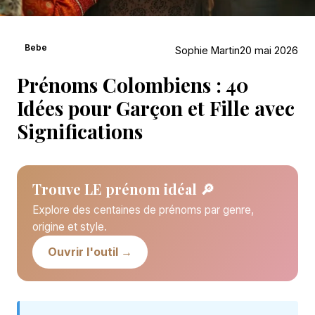
Bebe
Sophie Martin
20 mai 2026
Prénoms Colombiens : 40
Idées pour Garçon et Fille avec
Significations
Trouve LE prénom idéal 🔎
Explore des centaines de prénoms par genre,
origine et style.
Ouvrir l'outil →