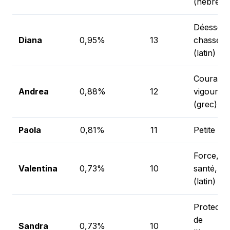
(hébreu)
Déesse d
Diana
0,95%
13
chasse
(latin)
Courageu
Andrea
0,88%
12
vigoureu
(grec)
Paola
0,81%
11
Petite (lat
Force,
Valentina
0,73%
10
santé, va
(latin)
Protectri
de
Sandra
0,73%
10