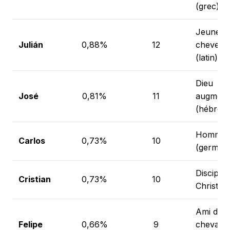
(grec)
Jeune, 
Julián
0,88%
12
cheveux 
(latin)
Dieu
José
0,81%
11
augment
(hébreu)
Homme l
Carlos
0,73%
10
(german
Disciple
Cristian
0,73%
10
Christ (la
Ami des
Felipe
0,66%
9
chevaux