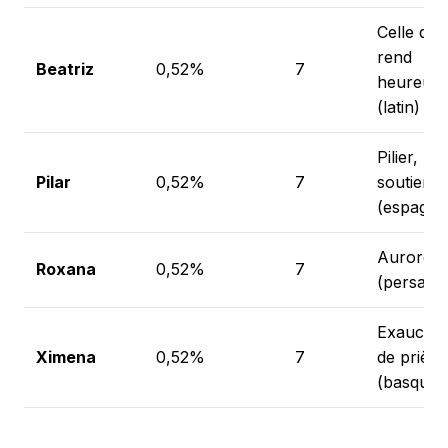
Celle qui
rend
Beatriz
0,52%
7
heureux
(latin)
Pilier,
Pilar
0,52%
7
soutien
(espagno
Aurore
Roxana
0,52%
7
(persan)
Exaucem
Ximena
0,52%
7
de prière
(basque)