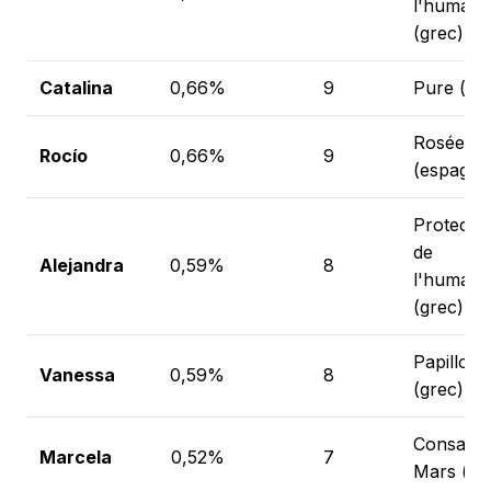
l'humani
(grec)
Catalina
0,66%
9
Pure (gr
Rosée
Rocío
0,66%
9
(espagno
Protectri
de
Alejandra
0,59%
8
l'humani
(grec)
Papillon
Vanessa
0,59%
8
(grec)
Consacré
Marcela
0,52%
7
Mars (lat