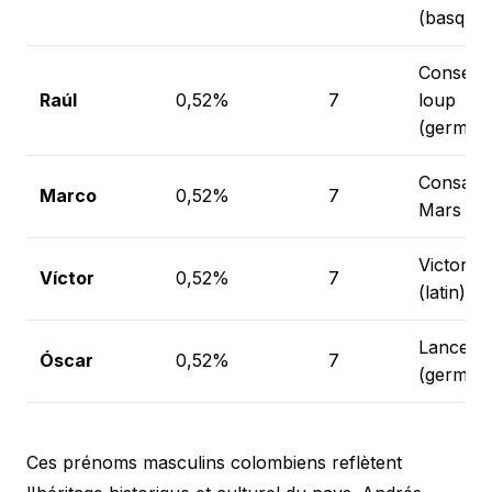
(basque)
Conseill
Raúl
0,52%
7
loup
(german
Consacr
Marco
0,52%
7
Mars (lat
Victorie
Víctor
0,52%
7
(latin)
Lance di
Óscar
0,52%
7
(german
Ces prénoms masculins colombiens reflètent