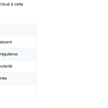
ribué à cette
absent
régulières
ularité
nnée