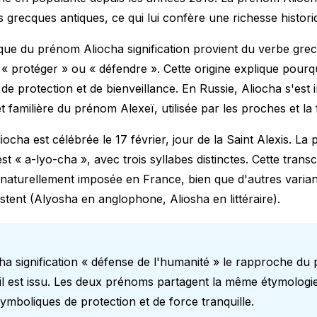
 grecques antiques, ce qui lui confère une richesse histori
que du prénom Aliocha signification provient du verbe grec 
nt « protéger » ou « défendre ». Cette origine explique pour
 de protection et de bienveillance. En Russie, Aliocha s'es
 familière du prénom Alexeï, utilisée par les proches et la f
Aliocha est célébrée le 17 février, jour de la Saint Alexis. La
st « a-lyo-cha », avec trois syllabes distinctes. Cette trans
naturellement imposée en France, bien que d'autres varia
stent (Alyosha en anglophone, Aliosha en littéraire).
a signification « défense de l'humanité » le rapproche du
il est issu. Les deux prénoms partagent la même étymologie
mboliques de protection et de force tranquille.