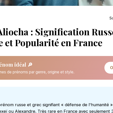
S
iocha : Signification Russ
e et Popularité en France
énom idéal 🔎
O
nes de prénoms par genre, origine et style.
prénom russe et grec signifiant « défense de l'humanité »,
exeï ou Alexandre. Très rare en France avec seulement 