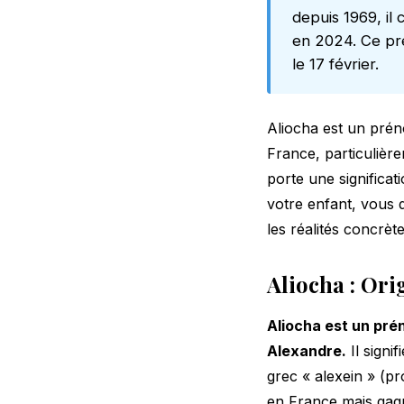
depuis 1969, il
en 2024. Ce prén
le 17 février.
Aliocha est un prén
France, particulièr
porte une significa
votre enfant, vous d
les réalités concrè
Aliocha : Ori
Aliocha est un pré
Alexandre.
Il signi
grec « alexein » (p
en France mais gagn