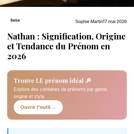
Bebe
Sophie Martin
17 mai 2026
Nathan : Signification, Origine
et Tendance du Prénom en
2026
Trouve LE prénom idéal 🔎
Explore des centaines de prénoms par genre,
origine et style.
Ouvrir l'outil →