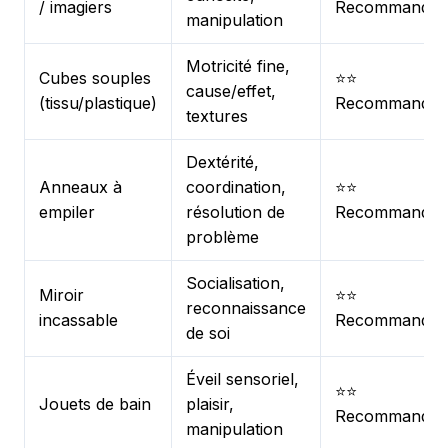
/ imagiers
Recommandé
manipulation
Motricité fine,
Cubes souples
⭐⭐
cause/effet,
(tissu/plastique)
Recommandé
textures
Dextérité,
Anneaux à
coordination,
⭐⭐
empiler
résolution de
Recommandé
problème
Socialisation,
Miroir
⭐⭐
reconnaissance
incassable
Recommandé
de soi
Éveil sensoriel,
⭐⭐
Jouets de bain
plaisir,
Recommandé
manipulation