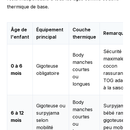
thermique de base.
Âge de
Équipement
Couche
Remarques
l'enfant
principal
thermique
Sécurité
Body
maximale,
manches
0 à 6
Gigoteuse
cocon
courtes
mois
obligatoire
rassurant,
ou
TOG adapté
longues
à la saison
Body
Gigoteuse ou
Surpyjama s
manches
6 à 12
surpyjama
bébé rampe
courtes
mois
selon
gigoteuse si
ou
mobilité
peu mobile