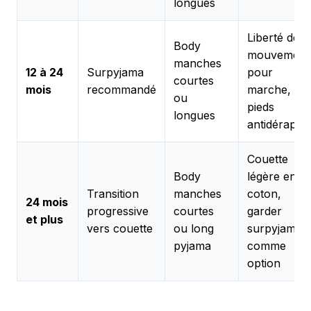
longues
Liberté de
Body
mouvement
manches
12 à 24
Surpyjama
pour
courtes
mois
recommandé
marche,
ou
pieds
longues
antidérapan
Couette
Body
légère en
Transition
manches
coton,
24 mois
progressive
courtes
garder
et plus
vers couette
ou long
surpyjama
pyjama
comme
option