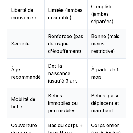
Complète
Liberté de
Limitée (jambes
(jambes
mouvement
ensemble)
séparées)
Renforcée (pas
Bonne (mais
Sécurité
de risque
moins
d'étouffement)
restrictive)
Dès la
Âge
À partir de 6
naissance
recommandé
mois
jusqu'à 3 ans
Bébés
Bébés qui se
Mobilité de
immobiles ou
déplacent et
bébé
peu mobiles
marchent
Couverture
Bas du corps +
Corps entier
du corps
bras libres
(pieds inclus)