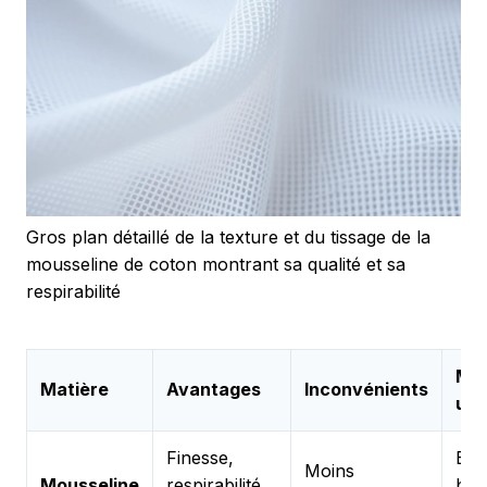
Gros plan détaillé de la texture et du tissage de la
mousseline de coton montrant sa qualité et sa
respirabilité
Mei
Matière
Avantages
Inconvénients
us
Finesse,
Emm
Moins
Mousseline
respirabilité,
bav