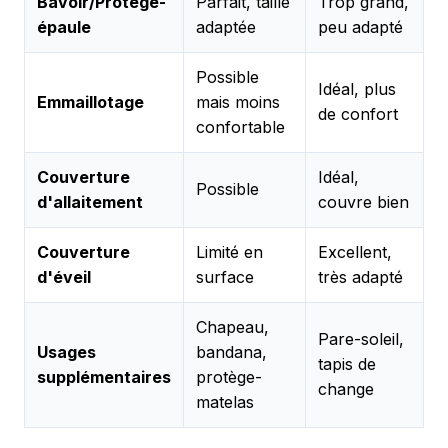
Bavoir/Protège-
Parfait, taille
Trop grand,
épaule
adaptée
peu adapté
Possible
Idéal, plus
Emmaillotage
mais moins
de confort
confortable
Couverture
Idéal,
Possible
d'allaitement
couvre bien
Couverture
Limité en
Excellent,
d'éveil
surface
très adapté
Chapeau,
Pare-soleil,
Usages
bandana,
tapis de
supplémentaires
protège-
change
matelas