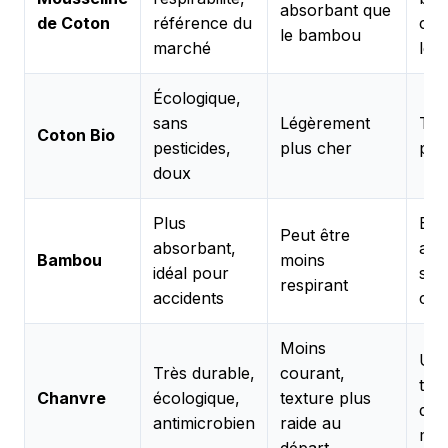
absorbant que
de Coton
référence du
cou
le bambou
marché
lég
Écologique,
sans
Légèrement
Tou
Coton Bio
pesticides,
plus cher
pea
doux
Plus
Ess
Peut être
absorbant,
acc
Bambou
moins
idéal pour
serv
respirant
accidents
cha
Moins
Usa
Très durable,
courant,
ter
Chanvre
écologique,
texture plus
dura
antimicrobien
raide au
max
départ