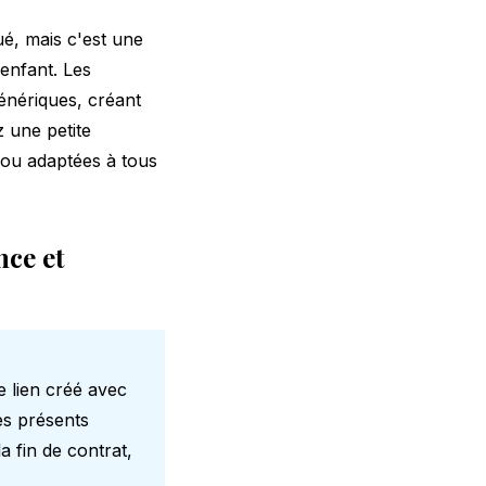
é, mais c'est une
enfant. Les
énériques, créant
 une petite
ou adaptées à tous
nce et
 lien créé avec
es présents
 fin de contrat,