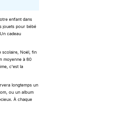
votre enfant dans
es
jouets pour bébé
. Un cadeau
scolaire, Noël, fin
 en moyenne à 80
me, c'est la
ervera longtemps un
énom, ou un album
cieux. À chaque