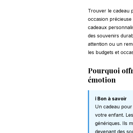
Trouver le cadeau p
occasion précieuse 
cadeaux personnalis
des souvenirs durab
attention ou un re
les budgets et occas
Pourquoi offr
émotion
ℹ️ Bon à savoir
Un cadeau pour 
votre enfant. Le
génériques. Ils 
devenant des so