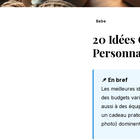
Bebe
20 Idées
Personnal
📌 En bref
Les meilleures i
des budgets var
aussi à des équ
un cadeau prati
photo) dominent