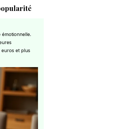
popularité
e émotionnelle.
leures
0 euros et plus