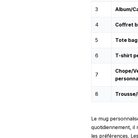
3
Album/Ca
4
Coffret b
5
Tote bag
6
T-shirt p
Chope/V
7
personna
8
Trousse/
Le mug personnalisé
quotidiennement, il 
les préférences. Le