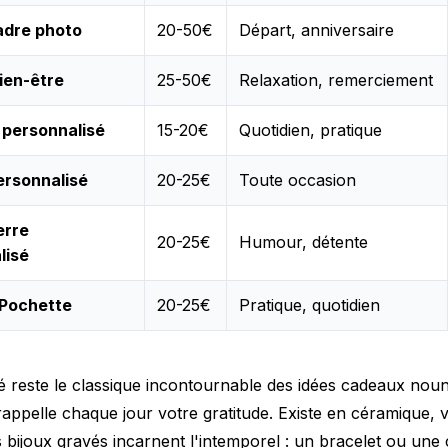
dre photo
20-50€
Départ, anniversaire
ien-être
25-50€
Relaxation, remerciement
 personnalisé
15-20€
Quotidien, pratique
ersonnalisé
20-25€
Toute occasion
erre
20-25€
Humour, détente
lisé
Pochette
20-25€
Pratique, quotidien
 reste le classique incontournable des idées cadeaux nouno
rappelle chaque jour votre gratitude. Existe en céramique, 
s bijoux gravés incarnent l'intemporel : un bracelet ou une